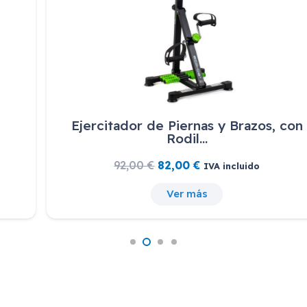
Ejercitador de Piernas y Brazos, con
Rodil…
El
El
92,00
€
82,00
€
IVA incluido
precio
precio
Ver más
original
actual
era:
es:
92,00 €.
82,00 €.