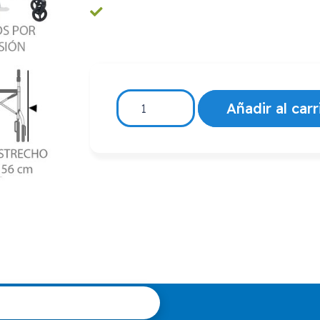
ROLLATOR
Añadir al carr
FRENOS
POR
PRESION
ZEN
AD163
cantidad