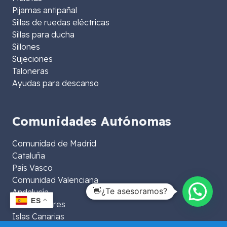
Pijamas antipañal
Sillas de ruedas eléctricas
Sillas para ducha
Sillones
Sujeciones
Taloneras
Ayudas para descanso
Comunidades Autónomas
Comunidad de Madrid
Cataluña
País Vasco
Comunidad Valenciana
👋¿Te asesoramos?
Andalucía
ES
Islas Baleares
Islas Canarias