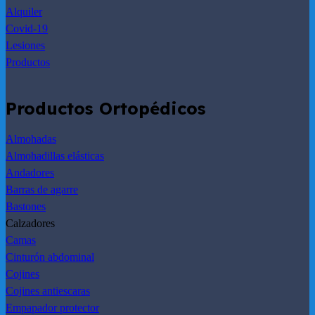
Alquiler
Covid-19
Lesiones
Productos
Productos Ortopédicos
Almohadas
Almohadillas elásticas
Andadores
Barras de agarre
Bastones
Calzadores
Camas
Cinturón abdominal
Cojines
Cojines antiescaras
Empapador protector