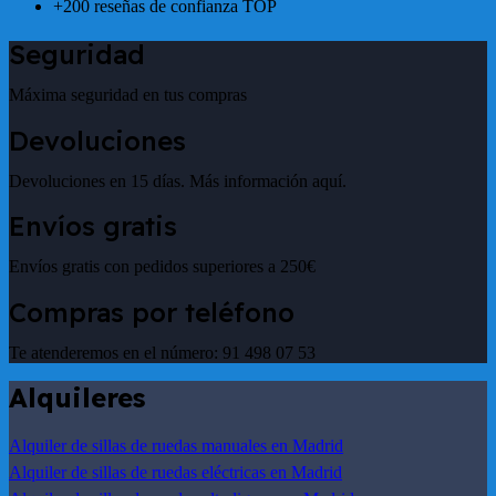
+200 reseñas de confianza TOP
Seguridad
Máxima seguridad en tus compras
Devoluciones
Devoluciones en 15 días. Más información aquí.
Envíos gratis
Envíos gratis con pedidos superiores a 250€
Compras por teléfono
Te atenderemos en el número: 91 498 07 53
Alquileres
Alquiler de sillas de ruedas manuales en Madrid
Alquiler de sillas de ruedas eléctricas en Madrid