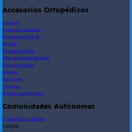
Accesorios Ortopédicos
Esponjas
Grúas para enfermos
Masajeador vertical
Muletas
Pijamas antipañal
Sillas de ruedas eléctricas
Sillas para ducha
Sillones
Sujeciones
Taloneras
Ayudas para descanso
Comunidades Autónomas
Comunidad de Madrid
Cataluña