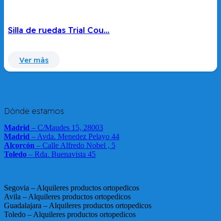
Silla de ruedas Trial Cou…
Ver más
Dónde estamos
Madrid
– C/Maudes 15, 28003
Madrid
– Avda. Menedez Pelayo 44
Alcorcón
– Calle Alfredo Nobel , 5
Toledo
– Rda. Buenavista 45
Segovia – Alquileres productos ortopedicos
Avila – Alquileres productos ortopedicos
Guadalajara – Alquileres productos ortopedicos
Toledo – Alquileres productos ortopedicos