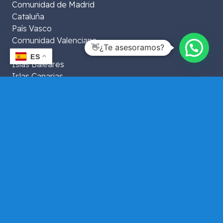
Comunidad de Madrid
Cataluña
País Vasco
Comunidad Valenciana
👋¿Te asesoramos?
Andalucía
ES
Islas Baleares
Islas Canarias
Extremadura
Aragón
La Rioja
Murcia
Galicia
Asturias
Navarra
Castilla y León
Castilla La Mancha
Ceuta y Melilla
Cantabria