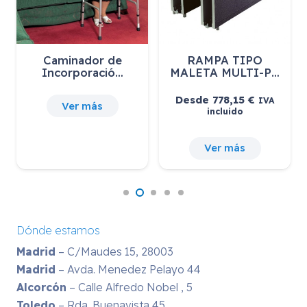
Caminador de
RAMPA TIPO
Incorporació…
MALETA MULTI-P…
Desde
778,15
€
IVA
Ver más
incluido
Ver más
Dónde estamos
Madrid
– C/Maudes 15, 28003
Madrid
– Avda. Menedez Pelayo 44
Alcorcón
– Calle Alfredo Nobel , 5
Toledo
– Rda. Buenavista 45