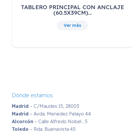
Cojín Antideslizante Herradura
Cuadrada
25,64
€
IVA incluido
Ver más
Dónde estamos
Madrid
– C/Maudes 15, 28003
Madrid
– Avda. Menedez Pelayo 44
Alcorcón
– Calle Alfredo Nobel , 5
Toledo
– Rda. Buenavista 45