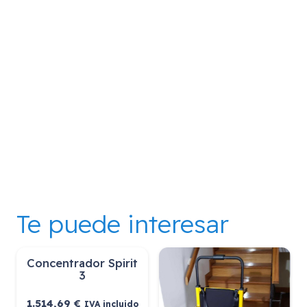
Te puede interesar
vada- Gala
Concentrador Spirit
3
€
1.514,69
€
IVA incluido
IVA incluido