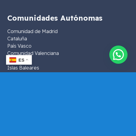
Comunidades Autónomas
Comunidad de Madrid
Cataluña
País Vasco
Comunidad Valenciana
👋¿Te asesoramos?
Andalucía
ES
Islas Baleares
Islas Canarias
Extremadura
Aragón
La Rioja
Murcia
Galicia
Asturias
Navarra
Castilla y León