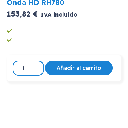
Onda HD RH780
153,82
€
IVA incluido
Onda
Añadir al carrito
HD
RH780
cantidad