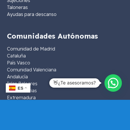
Sujeciones
Taloneras
Ayudas para descanso
Comunidades Autónomas
Comunidad de Madrid
Cataluña
País Vasco
Comunidad Valenciana
Andalucía
👋¿Te asesoramos?
Islas Baleares
ES
Islas Canarias
Extremadura
Aragón
La Rioja
Murcia
Galicia