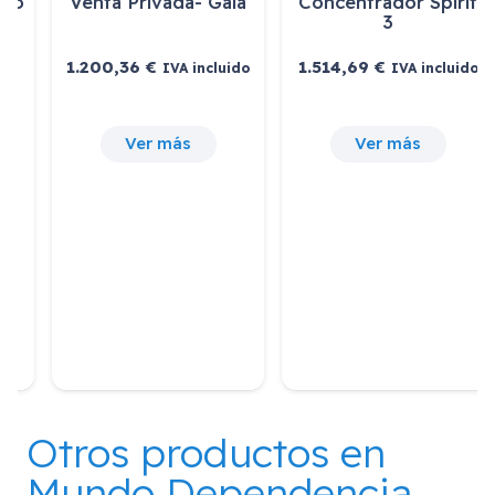
Concentrador Spirit
3
1.514,69
€
IVA incluido
Ver más
Compra
salvaescaleras elé…
1.300,00
€
IVA incluido
Ver más
Otros productos en
Mundo Dependencia