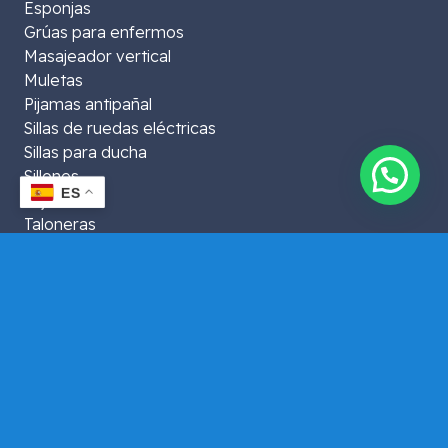
Esponjas
Grúas para enfermos
Masajeador vertical
Muletas
Pijamas antipañal
Sillas de ruedas eléctricas
Sillas para ducha
👋¿Te asesoramos?
Sillones
ES
Sujeciones
Taloneras
Ayudas para descanso
Comunidades Autónomas
Comunidad de Madrid
Cataluña
País Vasco
Comunidad Valenciana