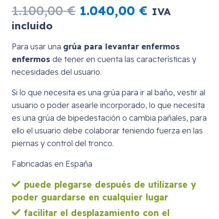
El
El
1.100,00
€
1.040,00
€
IVA
precio
precio
incluido
original
actual
era:
es:
Para usar una
grúa para levantar enfermos
1.100,00 €.
1.040,00 €.
enfermos
de tener en cuenta las características y
necesidades del usuario.
Si lo que necesita es una grúa para ir al baño, vestir al
usuario o poder asearle incorporado, lo que necesita
es una grúa de bipedestación o cambia pañales, para
ello el usuario debe colaborar teniendo fuerza en las
piernas y control del tronco.
Fabricadas en España
puede plegarse después de utilizarse y
poder guardarse en cualquier lugar
facilitar el desplazamiento con el