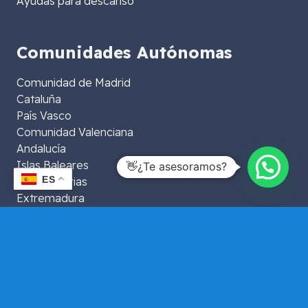
Ayudas para descanso
Comunidades Autónomas
Comunidad de Madrid
Cataluña
País Vasco
Comunidad Valenciana
Andalucía
Islas Baleares
👋¿Te asesoramos?
ES
Islas Canarias
Extremadura
Aragón
La Rioja
Murcia
Galicia
Asturias
Navarra