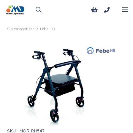
Sin categorizar
Febe HD
SKU:
MOR-RH547