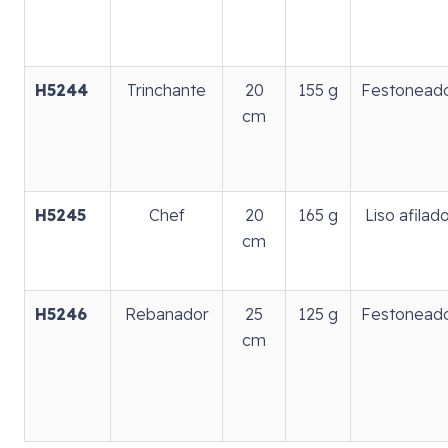
H5244
Trinchante
20
155 g
Festonead
cm
H5245
Chef
20
165 g
Liso afilad
cm
H5246
Rebanador
25
125 g
Festonead
cm