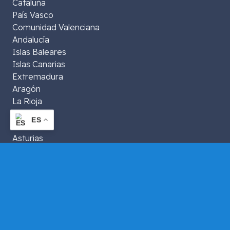
Cataluña
País Vasco
Comunidad Valenciana
Andalucía
Islas Baleares
Islas Canarias
Extremadura
Aragón
La Rioja
Murcia
ES
Galicia
Asturias
Navarra
Castilla y León
Castilla La Mancha
Ceuta y Melilla
Cantabria
Datos de contacto