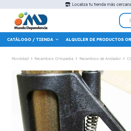
Localiza tu tienda más cercan
CATÁLOGO / TIENDA
ALQUILER DE PRODUCTOS O
Movilidad
Recambios Ortopedia
Recambios de Andador
C