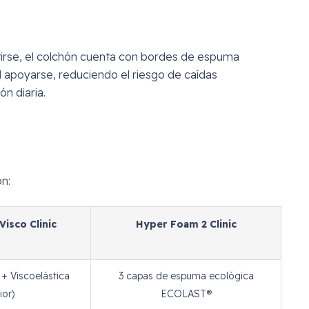
vestirse, el colchón cuenta con bordes de espuma
l apoyarse, reduciendo el riesgo de caídas
n diaria.
n:
isco Clinic
Hyper Foam 2 Clinic
+ Viscoelástica
3 capas de espuma ecológica
ior)
ECOLAST®