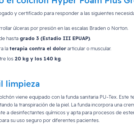
o el colchón Hyper Foam Plus Gr
ogado y certificado para responder a las siguientes necesid
ollar úlceras por presión en las escalas Braden o Norton.
 de hasta
grado 3 (Estadio III EPUAP)
.
a la
terapia contra el dolor
articular o muscular.
tre los
20 kg y los 140 kg
.
l limpieza
olchón viene equipado con la funda sanitaria PU-Tex. Este t
ando la transpiración de la piel. La funda incorpora una crem
nte a desinfectantes químicos y apta para procesos de ester
 para su uso seguro por diferentes pacientes.