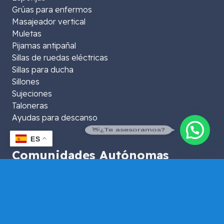
Grúas para enfermos
Masajeador vertical
Muletas
Pijamas antipañal
Sillas de ruedas eléctricas
Sillas para ducha
Sillones
Sujeciones
Taloneras
Ayudas para descanso
👋¿Te asesoramos?
ES
Comunidades Autónomas
Comunidad de Madrid
Cataluña
País Vasco
Comunidad Valenciana