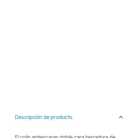
Descripción de producto
El cojín antiescaras doble cara herradura de