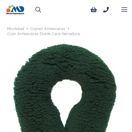
Movilidad
Cojines Antiescaras
Cojín Antiescaras Doble Cara Herradura