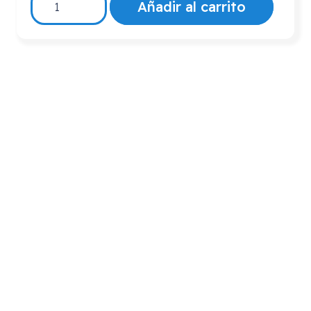
Añadir al carrito
PLEGABLE
"MINI
ROLLATOR
CON
2
RUEDAS"
AD250
cantidad