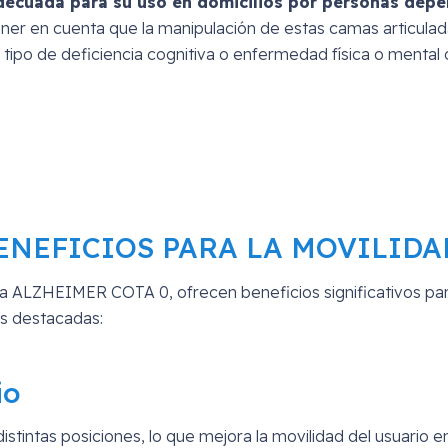
ecuada para su uso en domicilios por personas depe
tener en cuenta que la manipulación de estas camas articulad
n tipo de deficiencia cognitiva o enfermedad física o ment
ENEFICIOS PARA LA MOVILIDA
ALZHEIMER COTA 0, ofrecen beneficios significativos para l
ás destacadas:
io
distintas posiciones, lo que mejora la movilidad del usuari