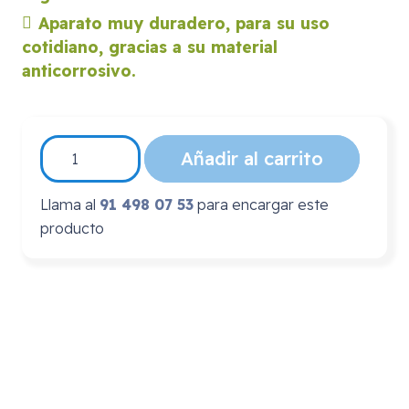
Aparato muy duradero, para su uso
cotidiano, gracias a su material
anticorrosivo.
Andador
Añadir al carrito
con
ruedas
Llama al
91 498 07 53
para encargar este
cesta
producto
y
asiento
para
ANCIANOS
-
Cómodo
y
Seguro