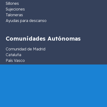
Sillones
Sujeciones
Taloneras
Ayudas para descanso
Comunidades Autónomas
Comunidad de Madrid
Cataluña
País Vasco
Comunidad Valenciana
Andalucía
Islas Baleares
Islas Canarias
Extremadura
Aragón
La Rioja
Murcia