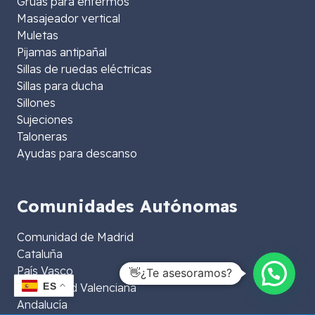
Grúas para enfermos
Masajeador vertical
Muletas
Pijamas antipañal
Sillas de ruedas eléctricas
Sillas para ducha
Sillones
Sujeciones
Taloneras
Ayudas para descanso
Comunidades Autónomas
Comunidad de Madrid
Cataluña
País Vasco
👋¿Te asesoramos?
ES
Comunidad Valenciana
Andalucía