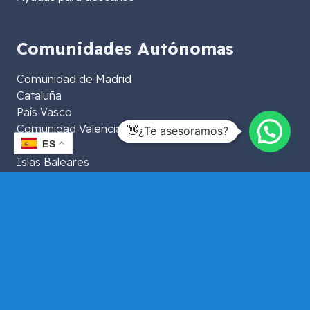
Comunidades Autónomas
Comunidad de Madrid
Cataluña
País Vasco
Comunidad Valenciana
👋¿Te asesoramos?
ES
Andalucía
Islas Baleares
Islas Canarias
Extremadura
Aragón
La Rioja
Murcia
Galicia
Asturias
Navarra