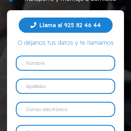
Llama al 925 82 46 44
O déjanos tus datos y te llamamos