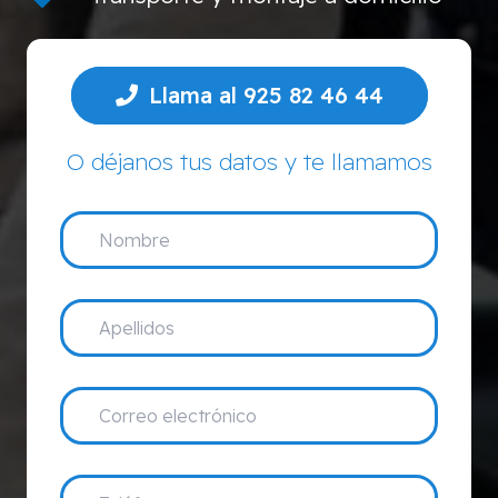
Llama al 925 82 46 44
O déjanos tus datos y te llamamos