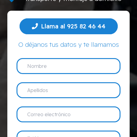
Llama al 925 82 46 44
O déjanos tus datos y te llamamos