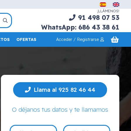
¡LLÁMENOS!
91 498 07 53
WhatsApp: 686 43 38 61
Acceder / Registrarse
CTOS
OFERTAS
Llama al 925 82 46 44
O déjanos tus datos y te llamamos