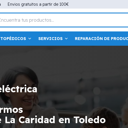
a
Envios gratuitos a partir de 100€
RTOPÉDICOS
SERVICIOS
REPARACIÓN DE PRODU
eléctrica
a
fermos
e La Caridad en Toledo