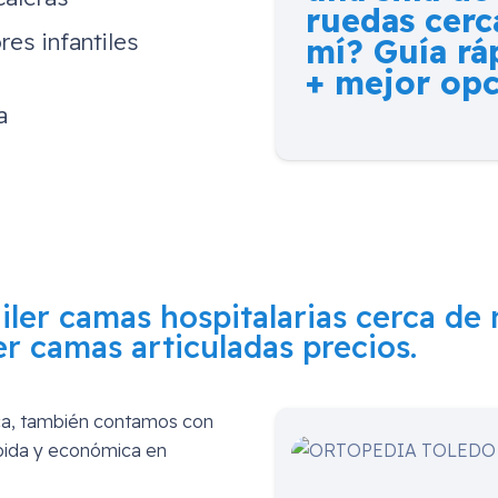
ruedas cerc
res infantiles
mí? Guía rá
+ mejor op
a
uiler camas hospitalarias cerca de
er camas articuladas precios.
rca, también contamos con
ápida y económica en