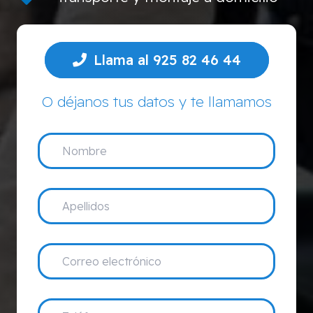
Llama al 925 82 46 44
O déjanos tus datos y te llamamos