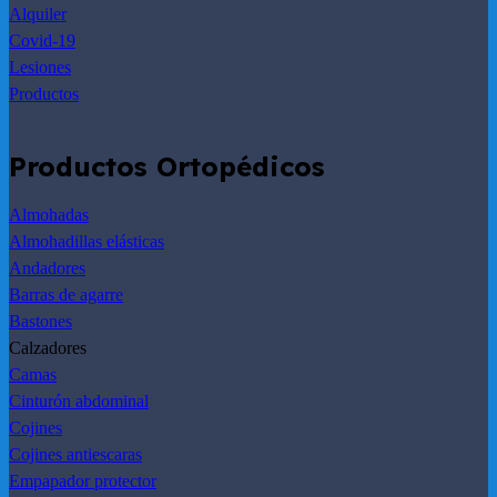
Alquiler
Covid-19
Lesiones
Productos
Productos Ortopédicos
Almohadas
Almohadillas elásticas
Andadores
Barras de agarre
Bastones
Calzadores
Camas
Cinturón abdominal
Cojines
Cojines antiescaras
Empapador protector