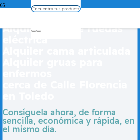
Alquiler silla de ruedas
Alquiler silla de ruedas
eléctrica
Alquiler cama articulada
Alquiler gruas para
enfermos
cerca de Calle Florencia
en Toledo
Consíguela ahora, de forma
sencilla, económica y rápida, en
el mismo día.