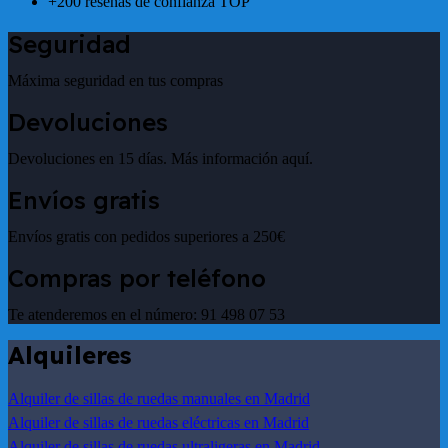
+200 reseñas de confianza TOP
Seguridad
Máxima seguridad en tus compras
Devoluciones
Devoluciones en 15 días. Más información aquí.
Envíos gratis
Envíos gratis con pedidos superiores a 250€
Compras por teléfono
Te atenderemos en el número: 91 498 07 53
Alquileres
Alquiler de sillas de ruedas manuales en Madrid
Alquiler de sillas de ruedas eléctricas en Madrid
Alquiler de sillas de ruedas ultraligeras en Madrid