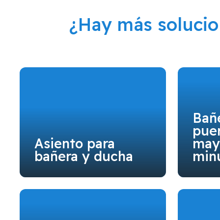
¿Hay más soluci
Bañ
puer
Asiento para
may
bañera y ducha
min