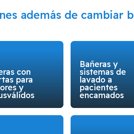
ones además de cambiar b
Bañeras y
eras con
sistemas de
tas para
lavado a
ores y
pacientes
usválidos
encamados