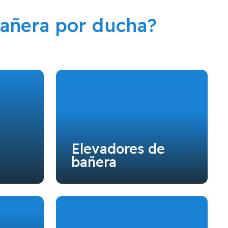
añera por ducha?
Elevadores de
bañera