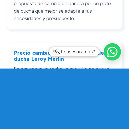
propuesta de cambio de bañera por un plato
de ducha que mejor se adapte a tus
necesidades y presupuesto.
👋¿Te asesoramos?
Precio cambio bañera por plato de
ducha
Leroy
Merlin
En ocasiones se realiza la consulta de precio
cambio bañera por plato de ducha Leroy
Merlin. En este caso puedes consultarnos si
por algún motivo prefieres adquirir el plato de
ducha en Leroy Merlín, pero que Mundo
Dependencia te asesore si tu elección es
adecuada, de forma que puedas contar con
una opinión alternativa para que elijas la que
más te encaja.