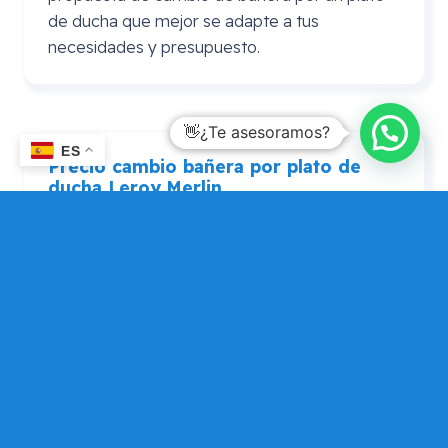
de ducha que mejor se adapte a tus
necesidades y presupuesto.
👋¿Te asesoramos?
ES
Precio cambio bañera por plato de
ducha
Leroy
Merlin
En ocasiones se realiza la consulta de precio
cambio bañera por plato de ducha Leroy
Merlin. En este caso puedes consultarnos si
por algún motivo prefieres adquirir el plato de
ducha en Leroy Merlín, pero que Mundo
Dependencia te asesore si tu elección es
adecuada, de forma que puedas contar con
una opinión alternativa para que elijas la que
más te encaja.