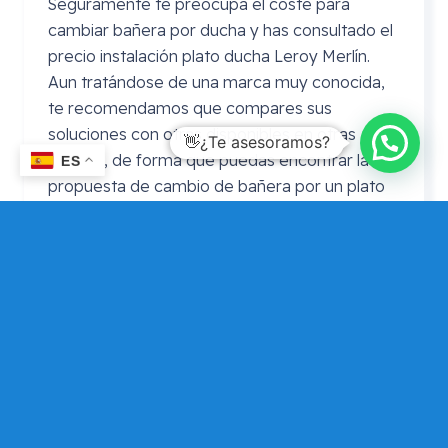
Seguramente te preocupa el coste para
cambiar bañera por ducha y has consultado el
precio instalación plato ducha Leroy Merlín.
Aun tratándose de una marca muy conocida,
te recomendamos que compares sus
soluciones con otras disponibles en otras
marcas, de forma que puedas encontrar la
ES
propuesta de cambio de bañera por un plato
de ducha que mejor se adapte a tus
necesidades y presupuesto.
Precio cambio bañera por plato de
ducha
Leroy
Merlin
En ocasiones se realiza la consulta de precio
cambio bañera por plato de ducha Leroy