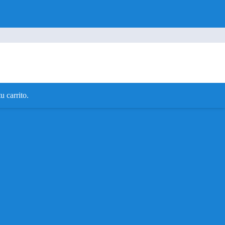
os en Alcala de
u carrito.