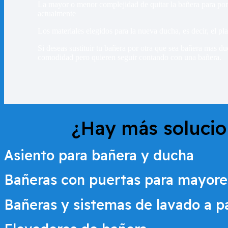
La mayor o menor complejidad de quitar la bañera para poner
actualmente
Los materiales elegidos para la nueva ducha, es decir, el pla
Si deseas sustituir tu bañera por otra que sea bañera mas d
comodidad pero quieren seguir contando con una bañera.
¿Hay más soluci
Asiento para bañera y ducha
Bañeras con puertas para mayore
Bañeras y sistemas de lavado a 