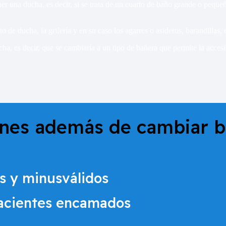
 una ducha, es decir, si se trata de un cuarto de baño grande o pequeño
to de ducha, la grifería y en su caso los agarres o asideros, barandillas
ucha, es decir, que se cambiaría a un tipo de bañera que permite la acc
ones además de cambiar b
s y minusválidos
pacientes encamados