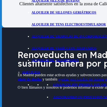
ALQUILER SILLA DE RUEDAS
Clientes altamente satisfechos en la zona de
Call
ALQUILER DE SILLONES GERIÁTRICOS
ALQUILER DE TENS ELECTROESTIMULADOR
ALQUILER DE TRAPECIO DE INCORPORACIÓ
ALQUILER DE VEHÍCULOS ADAPTADOS
Renoveducha en Madr
sustituir bañera por
ALQUILER DE VETERINARIA
SERVICIOS
En Madrid pueden estar activas ayudas y subvenciones par
plato de ducha
y también
ayudas para cambio de bañera p
FINANCIACIÓN PRODUCTOS OR
O bien llámanos y nosotros te podemos informar si existe
ASESORAMIENTO PROFESIONA