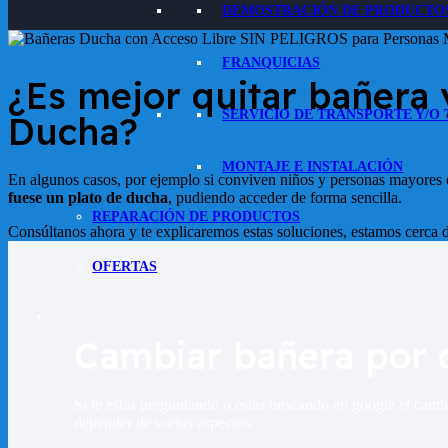
DEMOSTRACIÓN DE PRODUCTO
FRANQUICIAS
¿Es mejor quitar bañera
SERVICIO DE TRANSPORTE Y/O
Ducha?
MONTAJE E INSTALACIÓN
En algunos casos, por ejemplo si conviven niños y personas mayores e
fuese un plato de ducha
, pudiendo acceder de forma sencilla.
REPARACIÓN DE PRODUCTOS
Consúltanos ahora y te explicaremos estas soluciones, estamos cerca d
OFERTAS
Cambiar bañera por 
Si te estás preguntando o estás buscando en google el cambi
depender de varios aspectos: