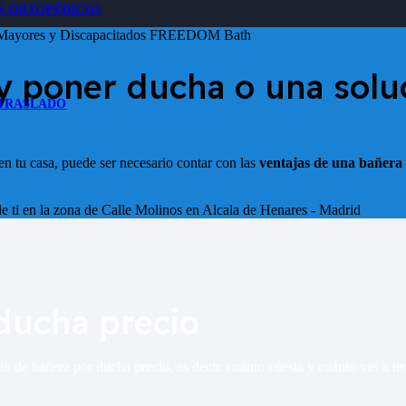
S ORTOPÉDICOS
 y poner ducha o una sol
 TRASLADO
n tu casa, puede ser necesario contar con las
ventajas de una bañera
e ti en la zona de
Calle Molinos en Alcala de Henares - Madrid
ducha precio
o de bañera por ducha precio, es decir, cuánto cúesta y cuánto vas a t