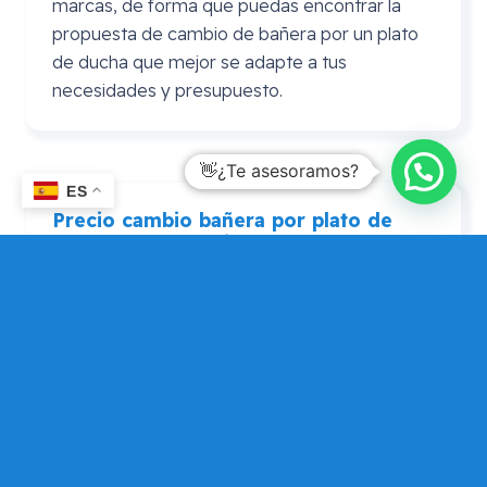
marcas, de forma que puedas encontrar la
propuesta de cambio de bañera por un plato
de ducha que mejor se adapte a tus
necesidades y presupuesto.
👋¿Te asesoramos?
ES
Precio cambio bañera por plato de
ducha
Leroy
Merlin
En ocasiones se realiza la consulta de precio
cambio bañera por plato de ducha Leroy
Merlin. En este caso puedes consultarnos si
por algún motivo prefieres adquirir el plato de
ducha en Leroy Merlín, pero que Mundo
Dependencia te asesore si tu elección es
adecuada, de forma que puedas contar con
una opinión alternativa para que elijas la que