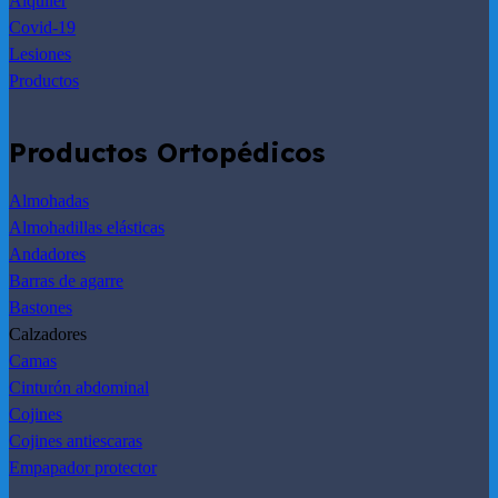
Alquiler
Covid-19
Lesiones
Productos
Productos Ortopédicos
Almohadas
Almohadillas elásticas
Andadores
Barras de agarre
Bastones
Calzadores
Camas
Cinturón abdominal
Cojines
Cojines antiescaras
Empapador protector