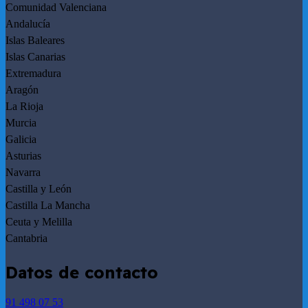
Comunidad Valenciana
Andalucía
Islas Baleares
Islas Canarias
Extremadura
Aragón
La Rioja
Murcia
Galicia
Asturias
Navarra
Castilla y León
Castilla La Mancha
Ceuta y Melilla
Cantabria
Datos de contacto
91 498 07 53