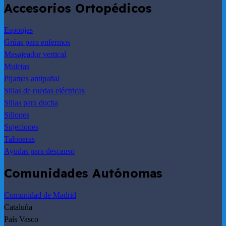
Accesorios Ortopédicos
Esponjas
Grúas para enfermos
Masajeador vertical
Muletas
Pijamas antipañal
Sillas de ruedas eléctricas
Sillas para ducha
Sillones
Sujeciones
Taloneras
Ayudas para descanso
Comunidades Autónomas
Comunidad de Madrid
Cataluña
País Vasco