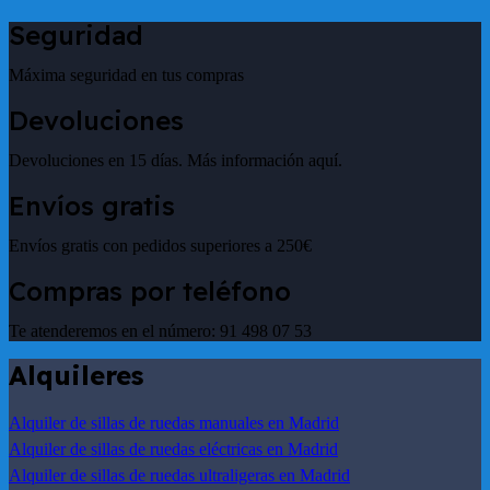
Seguridad
Máxima seguridad en tus compras
Devoluciones
Devoluciones en 15 días. Más información aquí.
Envíos gratis
Envíos gratis con pedidos superiores a 250€
Compras por teléfono
Te atenderemos en el número: 91 498 07 53
Alquileres
Alquiler de sillas de ruedas manuales en Madrid
Alquiler de sillas de ruedas eléctricas en Madrid
Alquiler de sillas de ruedas ultraligeras en Madrid