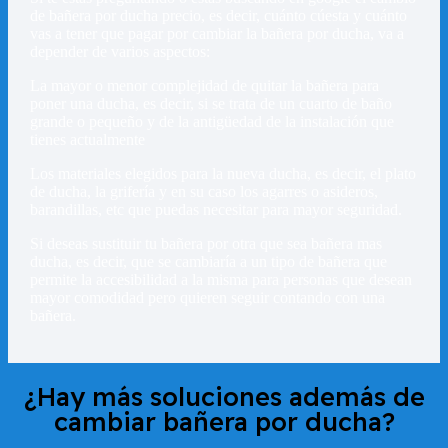
de bañera por ducha precio, es decir, cuánto cúesta y cuánto
vas a tener que pagar por cambiar la bañera por ducha, va a
depender de varios aspectos:
La mayor o menor complejidad de quitar la bañera para
poner una ducha, es decir, si se trata de un cuarto de baño
grande o pequeño y de la antigüedad de la instalación que
tienes actualmente
Los materiales elegidos para la nueva ducha, es decir, el plato
de ducha, la grifería y en su caso los agarres o asideros,
barandillas, etc que puedas necesitar para mayor seguridad.
Si deseas sustituir tu bañera por otra que sea bañera mas
ducha, es decir, que se cambiaría a un tipo de bañera que
permite la accesibilidad a la misma para personas que desean
mayor comodidad pero quieren seguir contando con una
bañera.
¿Hay más soluciones además de
cambiar bañera por ducha?