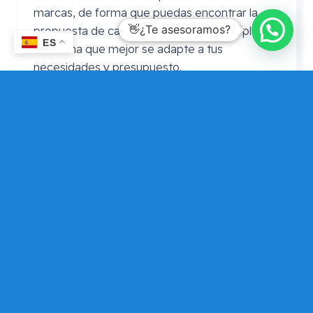
marcas, de forma que puedas encontrar la
👋¿Te asesoramos?
propuesta de cambio de bañera por un plato
ES
de ducha que mejor se adapte a tus
necesidades y presupuesto.
Precio cambio bañera por plato de
ducha
Leroy
Merlin
En ocasiones se realiza la consulta de precio
cambio bañera por plato de ducha Leroy
Merlin. En este caso puedes consultarnos si
por algún motivo prefieres adquirir el plato de
ducha en Leroy Merlín, pero que Mundo
Dependencia te asesore si tu elección es
adecuada, de forma que puedas contar con