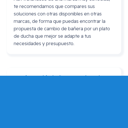
te recomendamos que compares sus
soluciones con otras disponibles en otras
marcas, de forma que puedas encontrar la
propuesta de cambio de bañera por un plato
de ducha que mejor se adapte a tus
necesidades y presupuesto.
Precio cambio bañera por plato de
ducha
Leroy
Merlin
En ocasiones se realiza la consulta de precio
cambio bañera por plato de ducha Leroy
Merlin. En este caso puedes consultarnos si
por algún motivo prefieres adquirir el plato de
ducha en Leroy Merlín, pero que Mundo