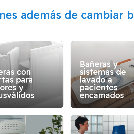
ones además de cambiar b
Bañeras y
eras con
sistemas de
tas para
lavado a
ores y
pacientes
usválidos
encamados