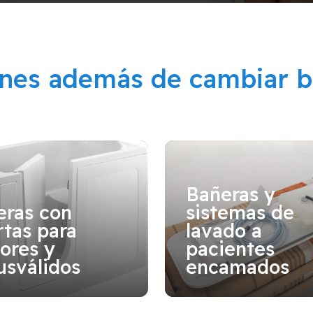
ones además de cambiar b
Bañeras y
eras con
sistemas de
tas para
lavado a
ores y
pacientes
usválidos
encamados