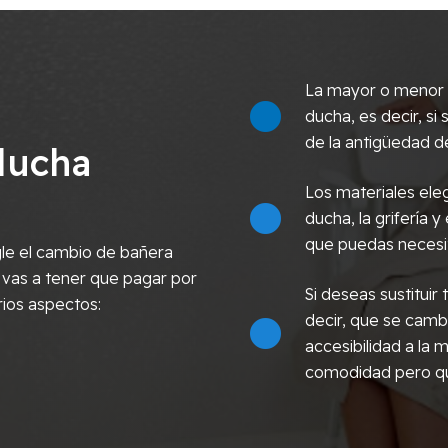
La mayor o menor c
ducha, es decir, s
de la antigüedad de
ducha
Los materiales eleg
ducha, la grifería y
que puedas necesi
le el cambio de bañera
 vas a tener que pagar por
Si deseas sustitui
rios aspectos:
decir, que se cambi
accesibilidad a la
comodidad pero qu