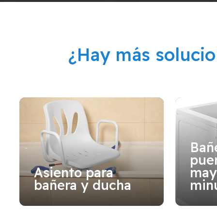
¿Hay más soluci
Bañ
puer
Asiento para
may
bañera y ducha
min