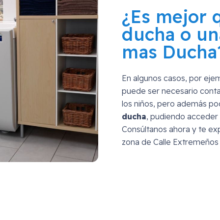
¿Es mejor 
ducha o un
mas Ducha
En algunos casos, por eje
puede ser necesario conta
los niños, pero además p
ducha
, pudiendo acceder 
Consúltanos ahora y te exp
zona de
Calle Extremeños 