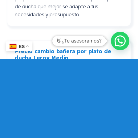
de ducha que mejor se adapte a tus
necesidades y presupuesto.
ES
Precio cambio bañera por plato de
ducha
Leroy
Merlin
En ocasiones se realiza la consulta de precio
cambio bañera por plato de ducha Leroy
Merlin. En este caso puedes consultarnos si
por algún motivo prefieres adquirir el plato de
ducha en Leroy Merlín, pero que Mundo
Dependencia te asesore si tu elección es
adecuada, de forma que puedas contar con
una opinión alternativa para que elijas la que
más te encaja.