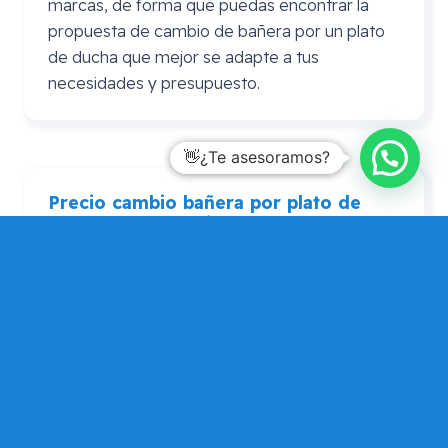
marcas, de forma que puedas encontrar la
propuesta de cambio de bañera por un plato
de ducha que mejor se adapte a tus
necesidades y presupuesto.
👋¿Te asesoramos?
Precio cambio bañera por plato de
ducha
Leroy
Merlin
En ocasiones se realiza la consulta de precio
cambio bañera por plato de ducha Leroy
Merlin. En este caso puedes consultarnos si
por algún motivo prefieres adquirir el plato de
ducha en Leroy Merlín, pero que Mundo
Dependencia te asesore si tu elección es
adecuada, de forma que puedas contar con
una opinión alternativa para que elijas la que