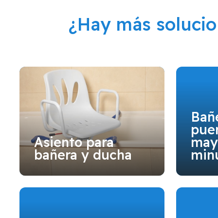
¿Hay más soluci
Bañ
puer
Asiento para
may
bañera y ducha
min