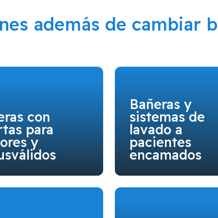
ones además de cambiar b
Bañeras y
eras con
sistemas de
tas para
lavado a
ores y
pacientes
usválidos
encamados