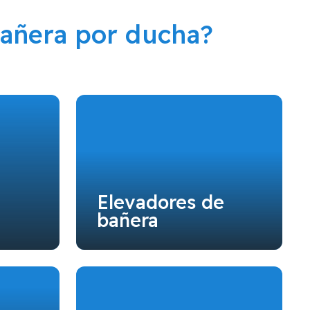
añera por ducha?
Elevadores de
bañera