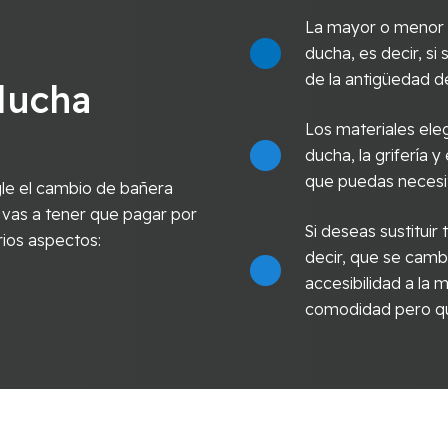
La mayor o menor c
ducha, es decir, s
de la antigüedad de
ducha
Los materiales eleg
ducha, la grifería y
que puedas necesi
le el cambio de bañera
 vas a tener que pagar por
Si deseas sustitui
rios aspectos:
decir, que se cambi
accesibilidad a la
comodidad pero qu