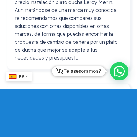
precio instalación plato ducha Leroy Merlín.
Aun tratándose de una marca muy conocida,
te recomendamos que compares sus
soluciones con otras disponibles en otras
marcas, de forma que puedas encontrar la
propuesta de cambio de bañera por un plato
de ducha que mejor se adapte a tus
necesidades y presupuesto.
👋¿Te asesoramos?
ES
Precio cambio bañera por plato de
ducha
Leroy
Merlin
En ocasiones se realiza la consulta de precio
cambio bañera por plato de ducha Leroy
Merlin. En este caso puedes consultarnos si
por algún motivo prefieres adquirir el plato de