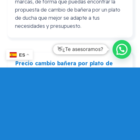
marcas, de forma que puedas encontrar la
propuesta de cambio de bañera por un plato
de ducha que mejor se adapte a tus
necesidades y presupuesto.
👋¿Te asesoramos?
ES
Precio cambio bañera por plato de
ducha
Leroy
Merlin
En ocasiones se realiza la consulta de precio
cambio bañera por plato de ducha Leroy
Merlin. En este caso puedes consultarnos si
por algún motivo prefieres adquirir el plato de
ducha en Leroy Merlín, pero que Mundo
Dependencia te asesore si tu elección es
adecuada, de forma que puedas contar con
una opinión alternativa para que elijas la que