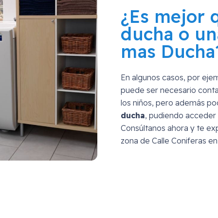
¿Es mejor 
ducha o un
mas Ducha
En algunos casos, por eje
puede ser necesario conta
los niños, pero además p
ducha
, pudiendo acceder 
Consúltanos ahora y te exp
zona de
Calle Coniferas e