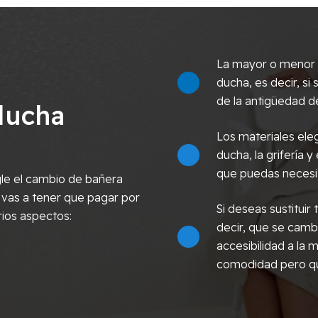
La mayor o menor c
ducha, es decir, s
de la antigüedad de
ducha
Los materiales eleg
ducha, la grifería y
que puedas necesi
le el cambio de bañera
 vas a tener que pagar por
Si deseas sustitui
rios aspectos:
decir, que se cambi
accesibilidad a la
comodidad pero qu