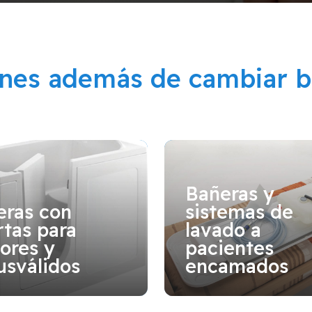
ones además de cambiar b
Bañeras y
eras con
sistemas de
tas para
lavado a
ores y
pacientes
usválidos
encamados