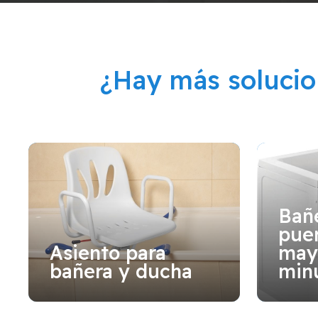
¿Hay más soluci
Bañ
puer
Asiento para
may
bañera y ducha
min