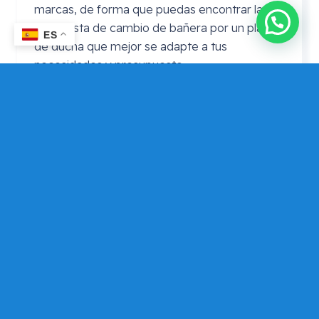
marcas, de forma que puedas encontrar la
propuesta de cambio de bañera por un plato
ES
de ducha que mejor se adapte a tus
necesidades y presupuesto.
Precio cambio bañera por plato de
ducha
Leroy
Merlin
En ocasiones se realiza la consulta de precio
cambio bañera por plato de ducha Leroy
Merlin. En este caso puedes consultarnos si
por algún motivo prefieres adquirir el plato de
ducha en Leroy Merlín, pero que Mundo
Dependencia te asesore si tu elección es
adecuada, de forma que puedas contar con
una opinión alternativa para que elijas la que