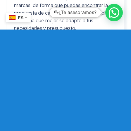
marcas, de forma que puedas encontrar la
👋¿Te asesoramos?
propuesta de cambio de bañera por un plato
ES
de ducha que mejor se adapte a tus
necesidades y presupuesto.
Precio cambio bañera por plato de
ducha
Leroy
Merlin
En ocasiones se realiza la consulta de precio
cambio bañera por plato de ducha Leroy
Merlin. En este caso puedes consultarnos si
por algún motivo prefieres adquirir el plato de
ducha en Leroy Merlín, pero que Mundo
Dependencia te asesore si tu elección es
adecuada, de forma que puedas contar con