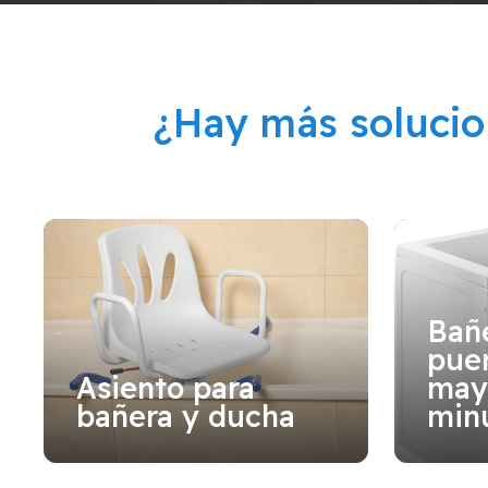
¿Hay más soluci
Bañ
puer
Asiento para
may
bañera y ducha
min