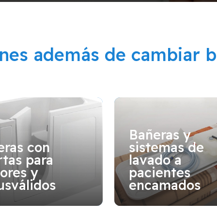
ones además de cambiar b
Bañeras y
eras con
sistemas de
tas para
lavado a
ores y
pacientes
usválidos
encamados