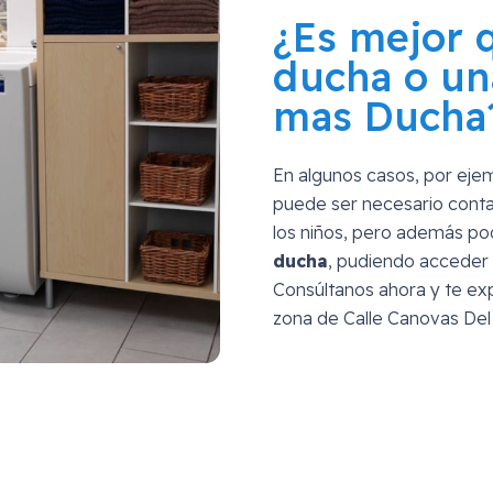
¿Es mejor 
ducha o un
mas Ducha
En algunos casos, por eje
puede ser necesario conta
los niños, pero además p
ducha
, pudiendo acceder 
Consúltanos ahora y te exp
zona de
Calle Canovas Del 