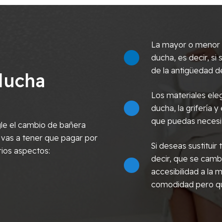
La mayor o menor c
ducha, es decir, s
de la antigüedad de
ducha
Los materiales eleg
ducha, la grifería y
que puedas necesi
le el cambio de bañera
 vas a tener que pagar por
Si deseas sustitui
rios aspectos:
decir, que se cambi
accesibilidad a la
comodidad pero qu