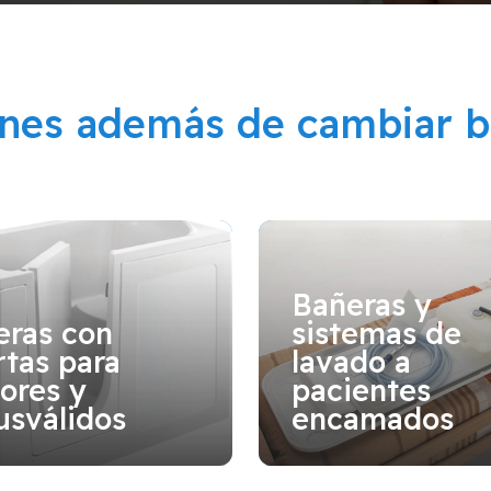
ones además de cambiar b
Bañeras y
eras con
sistemas de
tas para
lavado a
ores y
pacientes
usválidos
encamados