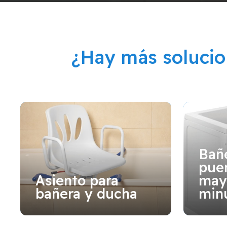
¿Hay más soluci
Bañ
puer
Asiento para
may
bañera y ducha
min