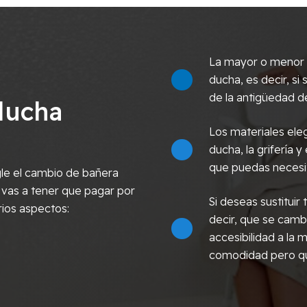
La mayor o menor c
ducha, es decir, s
de la antigüedad de
ducha
Los materiales eleg
ducha, la grifería y
que puedas necesi
le el cambio de bañera
 vas a tener que pagar por
Si deseas sustitui
rios aspectos:
decir, que se cambi
accesibilidad a la
comodidad pero qu