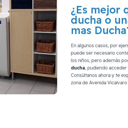
¿Es mejor 
ducha o un
mas Ducha
En algunos casos, por eje
puede ser necesario conta
los niños, pero además p
ducha
, pudiendo acceder 
Consúltanos ahora y te exp
zona de
Avenida Vicalvaro