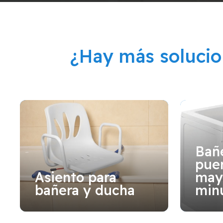
¿Hay más soluci
Bañ
puer
Asiento para
may
bañera y ducha
min