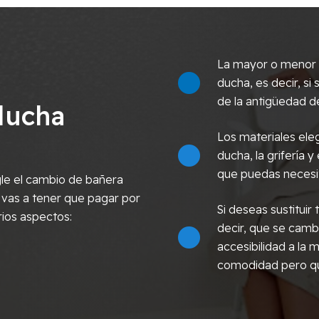
La mayor o menor c
ducha, es decir, s
de la antigüedad de
ducha
Los materiales eleg
ducha, la grifería y
que puedas necesi
le el cambio de bañera
 vas a tener que pagar por
Si deseas sustitui
rios aspectos:
decir, que se cambi
accesibilidad a la
comodidad pero qu