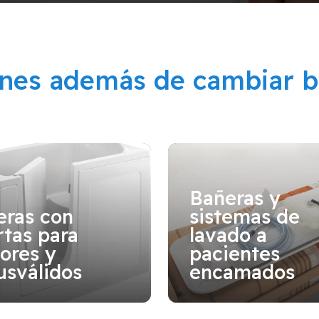
ones además de cambiar b
Bañeras y
eras con
sistemas de
tas para
lavado a
ores y
pacientes
usválidos
encamados