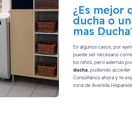
¿Es mejor 
ducha o un
mas Ducha
En algunos casos, por eje
puede ser necesario conta
los niños, pero además p
ducha
, pudiendo acceder 
Consúltanos ahora y te exp
zona de
Avenida Hispanid