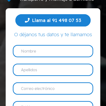
Llama al 91 498 07 53
O déjanos tus datos y te llamamos